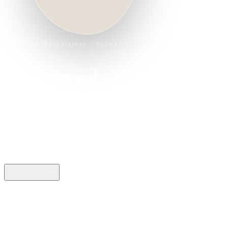
Madeleine Rechsteiner · Schwyz
Lichtinsel
Schulungen für geistiges Weiterkommen
und geistige Heilweisen
Ich freue mich, dir Wege aufzuzeigen
Entdecken