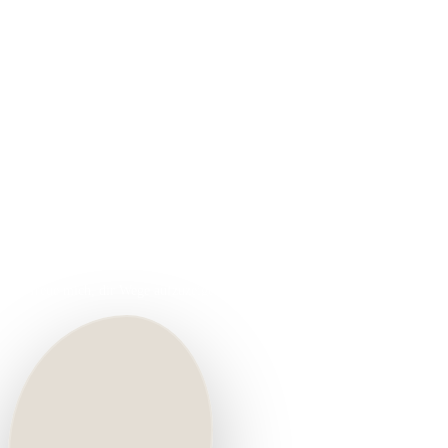
Madeleine Rechsteiner · Schwyz
Lichtinsel
Schulungen für geistiges Weiterkommen
und geistige Heilweisen
Ich freue mich, dir Wege aufzuzeigen